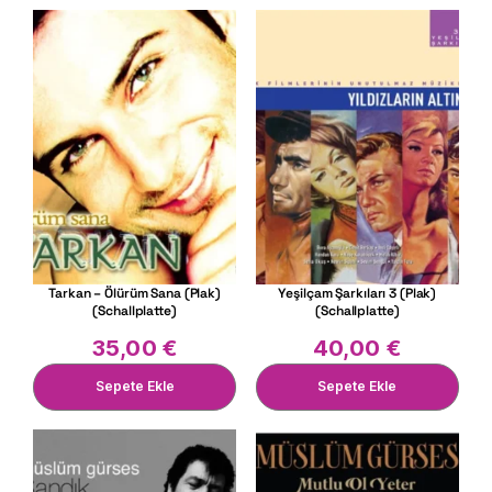
Tarkan – Ölürüm Sana (Plak)
Yeşilçam Şarkıları 3 (Plak)
(Schallplatte)
(Schallplatte)
35,00
€
40,00
€
Sepete Ekle
Sepete Ekle