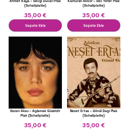
Ahmet Kaya – Sevgi Duvari Plak
Kamuran Akkor – Sev Yeter Plak
(Schallplatte)
(Schallplatte)
35,00
€
35,00
€
Sepete Ekle
Sepete Ekle
Sezen Aksu – Aglamak Güzeldir
Neset Ertas – Gönül Dagi Plak
Plak (Schallplatte)
(Schallplatte)
35,00
€
35,00
€