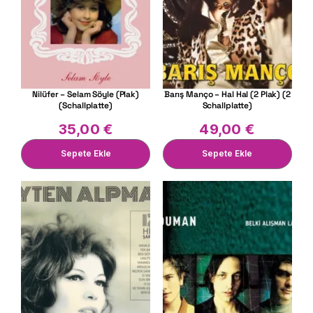
Nilüfer – Selam Söyle (Plak)
Barış Manço – Hal Hal (2 Plak) (2
(Schallplatte)
Schallplatte)
35,00
€
49,00
€
Sepete Ekle
Sepete Ekle