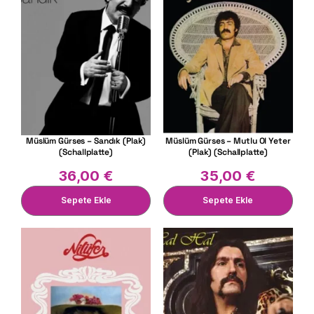
Müslüm Gürses – Sandık (Plak)
Müslüm Gürses – Mutlu Ol Yeter
(Schallplatte)
(Plak) (Schallplatte)
36,00
€
35,00
€
Sepete Ekle
Sepete Ekle