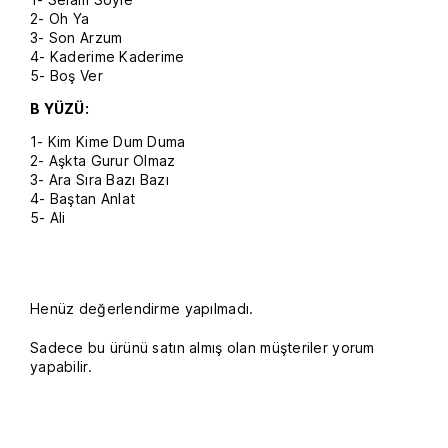
E
2- Oh Ya
(
3- Son Arzum
P
L
4- Kaderime Kaderime
A
5- Boş Ver
K
)
B YÜZÜ:
(
S
1- Kim Kime Dum Duma
C
2- Aşkta Gurur Olmaz
H
3- Ara Sıra Bazı Bazı
A
4- Baştan Anlat
L
L
5- Ali
P
L
A
T
T
Henüz değerlendirme yapılmadı.
E
)
A
Sadece bu ürünü satın almış olan müşteriler yorum
D
yapabilir.
E
T