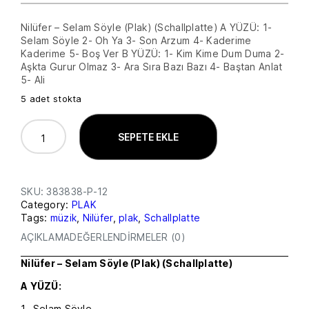
Nilüfer – Selam Söyle (Plak) (Schallplatte) A YÜZÜ: 1-
Selam Söyle 2- Oh Ya 3- Son Arzum 4- Kaderime
Kaderime 5- Boş Ver B YÜZÜ: 1- Kim Kime Dum Duma 2-
Aşkta Gurur Olmaz 3- Ara Sıra Bazı Bazı 4- Baştan Anlat
5- Ali
5 adet stokta
N
SEPETE EKLE
I
L
Ü
F
E
SKU:
383838-P-12
R
–
Category:
PLAK
S
Tags:
müzik
, 
Nilüfer
, 
plak
, 
Schallplatte
E
L
AÇIKLAMA
DEĞERLENDIRMELER (0)
A
M
Nilüfer – Selam Söyle (Plak) (Schallplatte)
S
Ö
A YÜZÜ:
Y
L
1- Selam Söyle